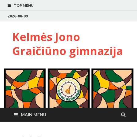
TOP MENU
2026-08-09
Kelmės Jono
Graičiūno gimnazija
MAIN MENU