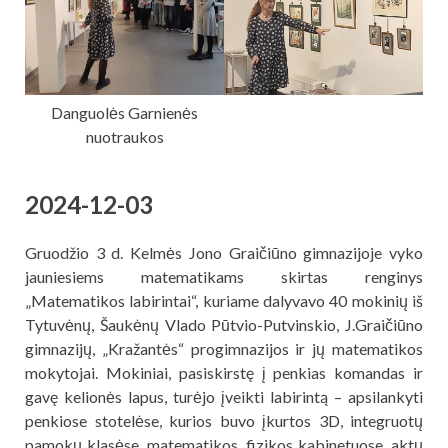
Danguolės Garnienės
nuotraukos
2024-12-03
Gruodžio 3 d. Kelmės Jono Graičiūno gimnazijoje vyko
jauniesiems matematikams skirtas renginys
„Matematikos labirintai“, kuriame dalyvavo 40 mokinių iš
Tytuvėnų, Šaukėnų Vlado Pūtvio-Putvinskio, J.Graičiūno
gimnazijų, „Kražantės“ progimnazijos ir jų matematikos
mokytojai. Mokiniai, pasiskirstę į penkias komandas ir
gavę kelionės lapus, turėjo įveikti labirintą – apsilankyti
penkiose stotelėse, kurios buvo įkurtos 3D, integruotų
pamokų klasėse, matematikos, fizikos kabinetuose, aktų