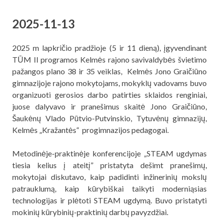
2025-11-13
2025 m lapkričio pradžioje (5 ir 11 dieną), įgyvendinant
TŪM II programos Kelmės rajono savivaldybės švietimo
pažangos plano 38 ir 35 veiklas, Kelmės Jono Graičiūno
gimnazijoje rajono mokytojams, mokyklų vadovams buvo
organizuoti gerosios darbo patirties sklaidos renginiai,
juose dalyvavo ir pranešimus skaitė Jono Graičiūno,
Šaukėnų Vlado Pūtvio-Putvinskio, Tytuvėnų gimnazijų,
Kelmės „Kražantės“ progimnazijos pedagogai.
Metodinėje-praktinėje konferencijoje „STEAM ugdymas
tiesia kelius į ateitį” pristatyta dešimt pranešimų,
mokytojai diskutavo, kaip padidinti inžinerinių mokslų
patrauklumą, kaip kūrybiškai taikyti moderniąsias
technologijas ir plėtoti STEAM ugdymą. Buvo pristatyti
mokinių kūrybinių-praktinių darbų pavyzdžiai.