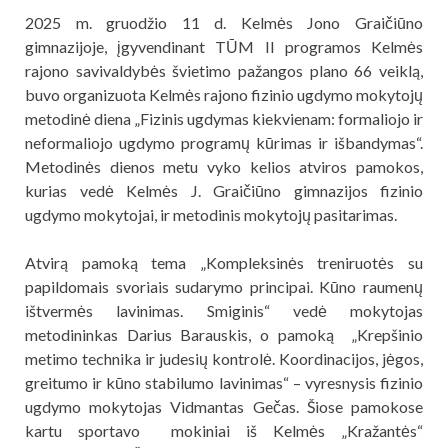
2025 m. gruodžio 11 d. Kelmės Jono Graičiūno
gimnazijoje, įgyvendinant TŪM II programos Kelmės
rajono savivaldybės švietimo pažangos plano 66 veiklą,
buvo organizuota Kelmės rajono fizinio ugdymo mokytojų
metodinė diena „Fizinis ugdymas kiekvienam: formaliojo ir
neformaliojo ugdymo programų kūrimas ir išbandymas“.
Metodinės dienos metu vyko kelios atviros pamokos,
kurias vedė Kelmės J. Graičiūno gimnazijos fizinio
ugdymo mokytojai, ir metodinis mokytojų pasitarimas.
Atvirą pamoką tema „Kompleksinės treniruotės su
papildomais svoriais sudarymo principai. Kūno raumenų
ištvermės lavinimas. Smiginis“ vedė mokytojas
metodininkas Darius Barauskis, o pamoką „Krepšinio
metimo technika ir judesių kontrolė. Koordinacijos, jėgos,
greitumo ir kūno stabilumo lavinimas“ – vyresnysis fizinio
ugdymo mokytojas Vidmantas Gečas. Šiose pamokose
kartu sportavo mokiniai iš Kelmės „Kražantės“