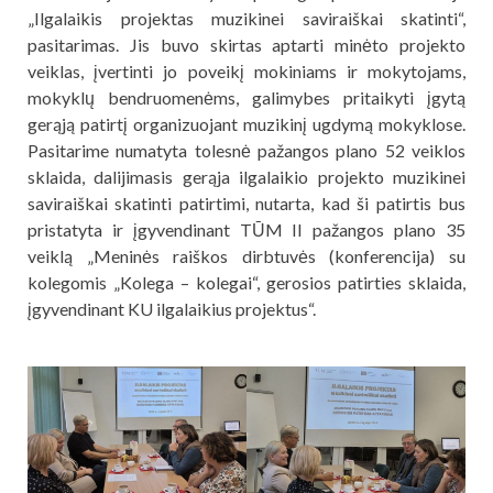
„Ilgalaikis projektas muzikinei saviraiškai skatinti“,
pasitarimas. Jis buvo skirtas aptarti minėto projekto
veiklas, įvertinti jo poveikį mokiniams ir mokytojams,
mokyklų bendruomenėms, galimybes pritaikyti įgytą
gerąją patirtį organizuojant muzikinį ugdymą
mokyklose.
Pasitarime numatyta tolesnė pažangos plano 52 veiklos
sklaida, dalijimasis gerąja ilgalaikio projekto muzikinei
saviraiškai skatinti patirtimi, nutarta, kad ši patirtis bus
pristatyta ir įgyvendinant TŪM II pažangos plano 35
veiklą „Meninės raiškos dirbtuvės (konferencija) su
kolegomis „Kolega – kolegai“, gerosios patirties sklaida,
įgyvendinant KU ilgalaikius projektus“.