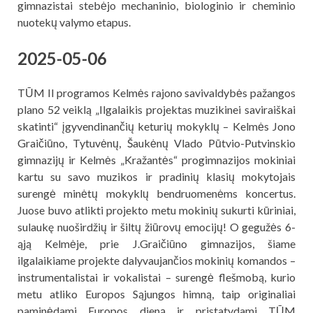
gimnazistai stebėjo mechaninio, biologinio ir cheminio
nuotekų valymo etapus.
2025-05-06
TŪM II programos Kelmės rajono savivaldybės pažangos
plano 52 veiklą „Ilgalaikis projektas muzikinei saviraiškai
skatinti“ įgyvendinančių keturių mokyklų – Kelmės Jono
Graičiūno, Tytuvėnų, Šaukėnų Vlado Pūtvio-Putvinskio
gimnazijų ir Kelmės „Kražantės“ progimnazijos mokiniai
kartu su savo muzikos ir pradinių klasių mokytojais
surengė minėtų mokyklų bendruomenėms koncertus.
Juose buvo atlikti projekto metu mokinių sukurti kūriniai,
sulaukę nuoširdžių ir šiltų žiūrovų emocijų! O gegužės 6-
ąją Kelmėje, prie J.Graičiūno gimnazijos, šiame
ilgalaikiame projekte dalyvaujančios mokinių komandos –
instrumentalistai ir vokalistai – surengė flešmobą, kurio
metu atliko Europos Sąjungos himną, taip originaliai
paminėdami Europos dieną ir pristatydami TŪM