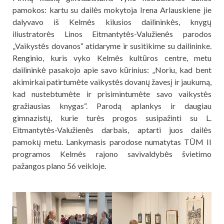
pamokos: kartu su dailės mokytoja Irena Arlauskiene jie
dalyvavo iš Kelmės kilusios dailininkės, knygų
iliustratorės Linos Eitmantytės-Valužienės parodos
„Vaikystės dovanos“ atidaryme ir susitikime su dailininke.
Renginio, kuris vyko Kelmės kultūros centre, metu
dailininkė pasakojo apie savo kūrinius: „Noriu, kad bent
akimirkai patirtumėte vaikystės dovanų žavesį ir jaukumą,
kad nustebtumėte ir prisimintumėte savo vaikystės
gražiausias knygas“. Parodą aplankys ir daugiau
gimnazistų, kurie turės progos susipažinti su L.
Eitmantytės-Valužienės darbais, aptarti juos dailės
pamokų metu. Lankymasis parodose numatytas TŪM II
programos Kelmės rajono savivaldybės švietimo
pažangos plano 56 veikloje.