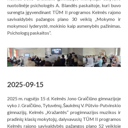
nuotolinėje psichologės A. Blandės paskaitoje, kuri buvo
surengta įgyvendinant TŪM II programos Kelmės rajono
savivaldybės pažangos plano 30 veiklą „Mokymo ir
mokymosi lyderystė, mokinio kaip asmenybės pažinimas.
Psichologų paskaitos“.
2025-09-15
2025 m. rugsėjo 15 d. Kelmės Jono Graičiūno gimnazijoje
vyko J. Graičiūno, Tytuvėnų, Šaukėnų V. Pūtvio-Putvinskio
gimnazijų, Kelmės „Kražantės“ progimnazijos muzikos ir
pradinių klasių mokytojų, dalyvavusių TŪM II programos
Kelmės rajono savivaldybės pažangos plano 52 veikloje