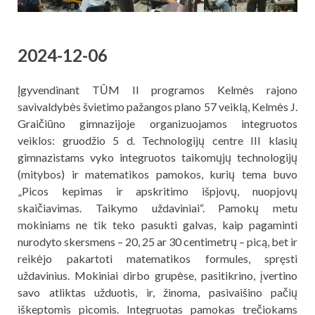
2024-12-06
Įgyvendinant TŪM II programos Kelmės rajono
savivaldybės švietimo pažangos plano 57 veiklą, Kelmės J.
Graičiūno gimnazijoje organizuojamos integruotos
veiklos: gruodžio 5 d. Technologijų centre III klasių
gimnazistams vyko integruotos taikomųjų technologijų
(mitybos) ir matematikos pamokos, kurių tema buvo
„Picos kepimas ir apskritimo išpjovų, nuopjovų
skaičiavimas. Taikymo uždaviniai“. Pamokų metu
mokiniams ne tik teko pasukti galvas, kaip pagaminti
nurodyto skersmens – 20, 25 ar 30 centimetrų – picą, bet ir
reikėjo pakartoti matematikos formules, spręsti
uždavinius. Mokiniai dirbo grupėse, pasitikrino, įvertino
savo atliktas užduotis, ir, žinoma, pasivaišino pačių
iškeptomis picomis. Integruotas pamokas trečiokams