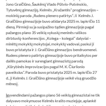
Jono Graičiūno, Šaukėnų Vlado Pūtvio-Putvinskio,
Tytuvėnų gimnazijų, Kelmės „Kražantės“ progimnazijos –
mokinių paroda „Rudens plenero patirtys“. Ji Kelmės J.
Graičiūno gimnazijoje buvo atidaryta 2025 m. lapkričio 11
dieną. Pirmieji su ja susipažino tądien gimnazijoje pagal
pažangos plano 35 veiklą vykusių meninės raiškos
dirbtuvių-konferencijos „Kolega – kolegai“ dalyviai –
minėtų mokyklų mokytojai, mokyklų vadovai, paskui ji
buvo pristatyta ir J. Graičiūno gimnazijos bendruomenei.
Rudens plenero patirtys gimnazijoje buvo pritaikytos per
dailės pamokas ir surengiant gimnazistų parodą
„Kūrybinės improvizacijos pagal M. K. Čiurlionio
paveikslus“. Paroda buvo pristatyta 2025 m. lapkričio 27
d., ji Kelmės J. Graičiūno gimnazijoje veikė visą gruodžio
mėnesį.
Įgyvendindami pažangos plano 56 veiklą gimnazistai ne tik
dalyvavo mokymuose Kelmės krašto muziejuje, aplankė