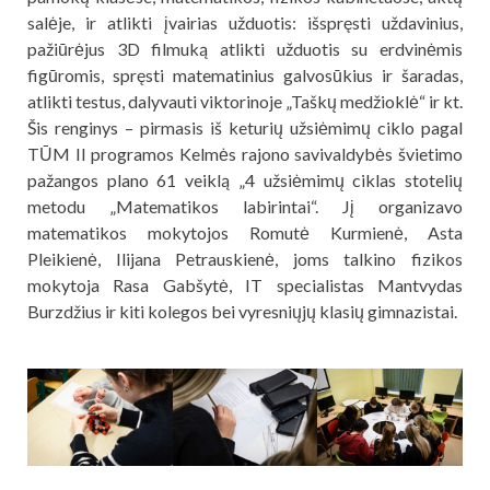
salėje, ir atlikti įvairias užduotis: išspręsti uždavinius,
pažiūrėjus 3D filmuką atlikti užduotis su erdvinėmis
figūromis, spręsti matematinius galvosūkius ir šaradas,
atlikti testus, dalyvauti viktorinoje „Taškų medžioklė“ ir kt.
Šis renginys – pirmasis iš keturių užsiėmimų ciklo pagal
TŪM II programos Kelmės rajono savivaldybės švietimo
pažangos plano 61 veiklą „4 užsiėmimų ciklas stotelių
metodu „Matematikos labirintai“. Jį organizavo
matematikos mokytojos Romutė Kurmienė, Asta
Pleikienė, Ilijana Petrauskienė, joms talkino fizikos
mokytoja Rasa Gabšytė, IT specialistas Mantvydas
Burzdžius ir kiti kolegos bei vyresniųjų klasių gimnazistai.