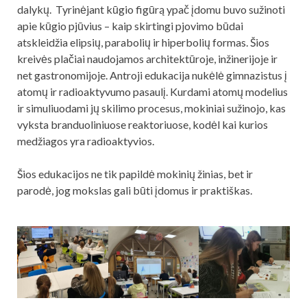
dalykų. Tyrinėjant kūgio figūrą ypač įdomu buvo sužinoti
apie kūgio pjūvius – kaip skirtingi pjovimo būdai
atskleidžia elipsių, parabolių ir hiperbolių formas. Šios
kreivės plačiai naudojamos architektūroje, inžinerijoje ir
net gastronomijoje. Antroji edukacija nukėlė gimnazistus į
atomų ir radioaktyvumo pasaulį. Kurdami atomų modelius
ir simuliuodami jų skilimo procesus, mokiniai sužinojo, kas
vyksta branduoliniuose reaktoriuose, kodėl kai kurios
medžiagos yra radioaktyvios.
Šios edukacijos ne tik papildė mokinių žinias, bet ir
parodė, jog mokslas gali būti įdomus ir praktiškas.