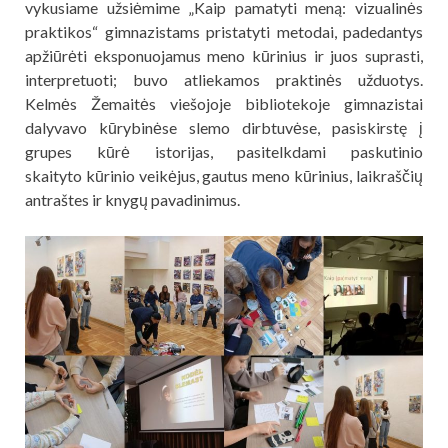
vykusiame užsiėmime „Kaip pamatyti meną: vizualinės
praktikos“ gimnazistams pristatyti metodai, padedantys
apžiūrėti eksponuojamus meno kūrinius ir juos suprasti,
interpretuoti; buvo atliekamos praktinės užduotys.
Kelmės Žemaitės viešojoje bibliotekoje gimnazistai
dalyvavo kūrybinėse slemo dirbtuvėse, pasiskirstę į
grupes kūrė istorijas, pasitelkdami paskutinio
skaityto kūrinio veikėjus, gautus meno kūrinius, laikraščių
antraštes ir knygų pavadinimus.