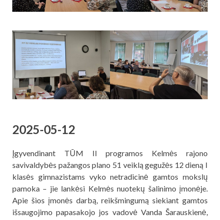
2025-05-12
Įgyvendinant TŪM II programos Kelmės rajono
savivaldybės pažangos plano 51 veiklą gegužės 12 dieną I
klasės gimnazistams vyko netradicinė gamtos mokslų
pamoka – jie lankėsi Kelmės nuotekų šalinimo įmonėje.
Apie šios įmonės darbą, reikšmingumą siekiant gamtos
išsaugojimo papasakojo jos vadovė Vanda Šarauskienė,