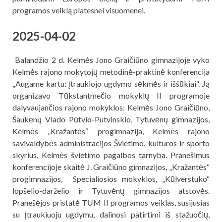
programos veiklą platesnei visuomenei.
2025-04-02
Balandžio 2 d. Kelmės Jono Graičiūno gimnazijoje vyko
Kelmės rajono mokytojų metodinė-praktinė konferencija
„Augame kartu: įtraukiojo ugdymo sėkmės ir iššūkiai“. Ją
organizavo Tūkstantmečio mokyklų II programoje
dalyvaujančios rajono mokyklos: Kelmės Jono Graičiūno,
Šaukėnų Vlado Pūtvio-Putvinskio, Tytuvėnų gimnazijos,
Kelmės „Kražantės“ progimnazija, Kelmės rajono
savivaldybės administracijos Švietimo, kultūros ir sporto
skyrius, Kelmės švietimo pagalbos tarnyba. Pranešimus
konferencijoje skaitė J. Graičiūno gimnazijos, „Kražantės“
progimnazijos, Specialiosios mokyklos, „Kūlverstuko“
lopšelio-darželio ir Tytuvėnų gimnazijos atstovės.
Pranešėjos pristatė TŪM II programos veiklas, susijusias
su įtraukiuoju ugdymu, dalinosi patirtimi iš stažuočių,