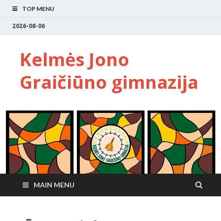
TOP MENU
2026-08-06
Kelmės Jono
Graičiūno gimnazija
MAIN MENU