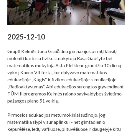
2025-12-10
Grupė Kelmės Jono Graičiūno gimnazijos pirmų klasių
mokinių kartu su fizikos mokytoja Rasa Gabšyte bei
matematikos mokytoja Asta Pleikiene gruodžio 10 dieną
vyko į Kauno VII fortą, kur dalyvavo matematikos
edukacijoje „Kūgis“ ir fizikos edukacijoje-simuliacijoje
„Radioaktyvumas“. Abi edukacijos surengtos įgyvendinant
TŪM II programos Kelmės rajono savivaldybės švietimo
pažangos plano 51 veiklą.
Pirmosios edukacijos metu mokiniai sužinojo, jog
matematika slypi visur aplinkui – net gimtadienio
kepurėlėse, ledų vafliuose, piltuvėliuose ir daugelyje kitų