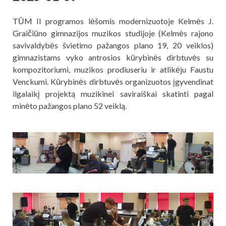
TŪM II programos lėšomis modernizuotoje Kelmės J.
Graičiūno gimnazijos muzikos studijoje (Kelmės rajono
savivaldybės švietimo pažangos plano 19, 20 veiklos)
gimnazistams vyko antrosios kūrybinės dirbtuvės su
kompozitoriumi, muzikos prodiuseriu ir atlikėju Faustu
Venckumi. Kūrybinės dirbtuvės organizuotos įgyvendinat
ilgalaikį projektą muzikinei saviraiškai skatinti pagal
minėto pažangos plano 52 veiklą.