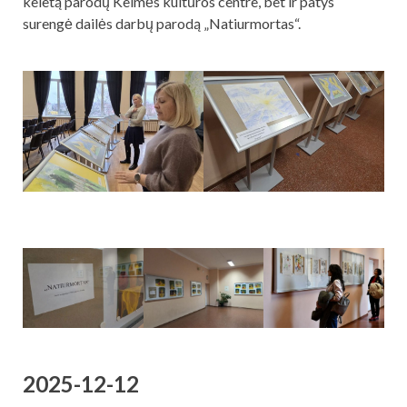
keletą parodų Kelmės kultūros centre, bet ir patys
surengė dailės darbų parodą „Natiurmortas“.
2025-12-12