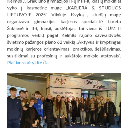
Kelmės J. Graičiūno gimnazijos II-ų ir III-ių klasių mokiniai
vyko į kasmetinę mugę „KARJERA & STUDIJOS
LIETUVOJE 2025“ Vilniuje. Išvyką į studijų mugę
organizavo gimnazijos karjeros specialistė Loreta
Šuklienė ir II-ų klasių auklėtojai. Tai viena iš TŪM II
programos veiklų pagal Kelmės rajono savivaldybės
švietimo pažangos plano 62 veiklą „Aktyvus ir kryptingas
mokinių karjeros orientavimas: praktikos, šešėliavimas,
susitikimai su profesinių ir aukštojo mokslo atstovais“.
Plačiau skaitykite čia
.