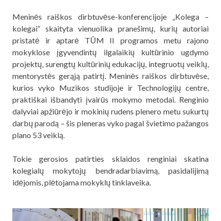
Meninės raiškos dirbtuvėse-konferencijoje „Kolega –
kolegai“ skaityta vienuolika pranešimų, kurių autoriai
pristatė ir aptarė TŪM II programos metu rajono
mokyklose įgyvendintų ilgalaikių kultūrinio ugdymo
projektų, surengtų kultūrinių edukacijų, integruotų veiklų,
mentorystės gerąją patirtį. Meninės raiškos dirbtuvėse,
kurios vyko Muzikos studijoje ir Technologijų centre,
praktiškai išbandyti įvairūs mokymo metodai. Renginio
dalyviai apžiūrėjo ir mokinių rudens plenero metu sukurtų
darbų parodą – šis pleneras vyko pagal švietimo pažangos
plano 53 veiklą.
Tokie gerosios patirties sklaidos renginiai skatina
kolegialų mokytojų bendradarbiavimą, pasidalijimą
idėjomis, plėtojama mokyklų tinklaveika.