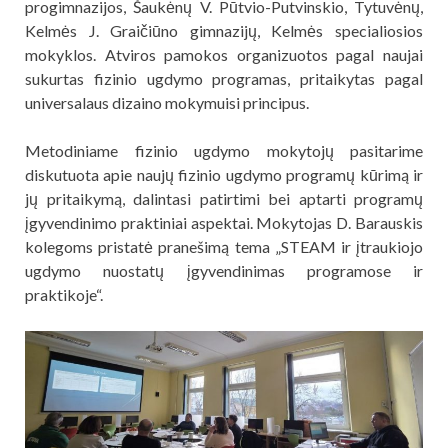
progimnazijos, Šaukėnų V. Pūtvio-Putvinskio, Tytuvėnų,
Kelmės J. Graičiūno gimnazijų, Kelmės specialiosios
mokyklos. Atviros pamokos organizuotos pagal naujai
sukurtas fizinio ugdymo programas, pritaikytas pagal
universalaus dizaino mokymuisi principus.
Metodiniame fizinio ugdymo mokytojų pasitarime
diskutuota apie naujų fizinio ugdymo programų kūrimą ir
jų pritaikymą, dalintasi patirtimi bei aptarti programų
įgyvendinimo praktiniai aspektai. Mokytojas D. Barauskis
kolegoms pristatė pranešimą tema „STEAM ir įtraukiojo
ugdymo nuostatų įgyvendinimas programose ir
praktikoje“.