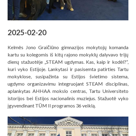
2025-02-20
Kelmės Jono Graičiūno gimnazijos mokytojų komanda
kartu su kolegomis iš kitų rajono mokyklų dalyvavo trijų
dienų stažuotėje „STEAM ugdymas. Kas, kaip ir kodėl?“,
kuri vyko Estijoje. Lankytasi ir pasisemta patirties Tartu
mokyklose, susipažinta su Estijos švietimo sistema,
ugdymo organizavimu integruojant STEAM disciplinas,
aplankytas AHHAA mokslo centras, Tartu Universiteto
istorijos bei Estijos nacionalinis muziejus. Stažuotė vyko
įgyvendinant TŪM II programos 36 veiklą.