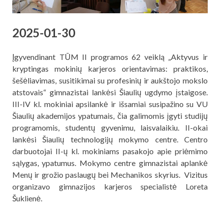
2025-01-30
Įgyvendinant TŪM II programos 62 veiklą „Aktyvus ir
kryptingas mokinių karjeros orientavimas: praktikos,
šešėliavimas, susitikimai su profesinių ir aukštojo mokslo
atstovais“ gimnazistai lankėsi Šiaulių ugdymo įstaigose.
III-IV kl. mokiniai apsilankė ir išsamiai susipažino su VU
Šiaulių akademijos ypatumais, čia galimomis įgyti studijų
programomis, studentų gyvenimu, laisvalaikiu. II-okai
lankėsi Šiaulių technologijų mokymo centre. Centro
darbuotojai II-ų kl. mokiniams pasakojo apie priėmimo
sąlygas, ypatumus. Mokymo centre gimnazistai aplankė
Menų ir grožio paslaugų bei Mechanikos skyrius. Vizitus
organizavo gimnazijos karjeros specialistė Loreta
Šuklienė.