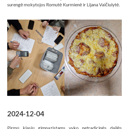
surengė mokytojos Romutė Kurmienė ir Lijana Vaičiulytė.
2024-12-04
Pirmų klasių gimnazistams vyko netradicinės dailės