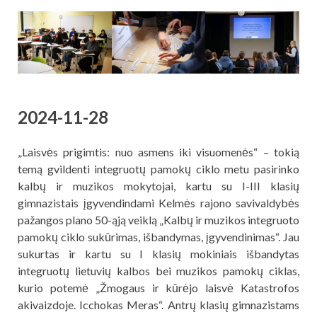
2024-11-28
„Laisvės prigimtis: nuo asmens iki visuomenės“ – tokią
temą gvildenti integruotų pamokų ciklo metu pasirinko
kalbų ir muzikos mokytojai, kartu su I-III klasių
gimnazistais įgyvendindami Kelmės rajono savivaldybės
pažangos plano 50-ąją veiklą „Kalbų ir muzikos integruoto
pamokų ciklo sukūrimas, išbandymas, įgyvendinimas“. Jau
sukurtas ir kartu su I klasių mokiniais išbandytas
integruotų lietuvių kalbos bei muzikos pamokų ciklas,
kurio potemė „Žmogaus ir kūrėjo laisvė Katastrofos
akivaizdoje. Icchokas Meras“. Antrų klasių gimnazistams