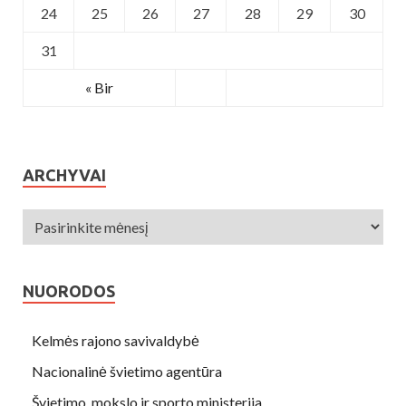
24
25
26
27
28
29
30
31
« Bir
ARCHYVAI
NUORODOS
Kelmės rajono savivaldybė
Nacionalinė švietimo agentūra
Švietimo, mokslo ir sporto ministerija