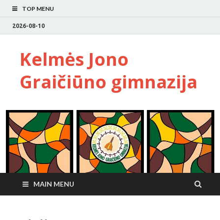
TOP MENU
2026-08-10
Kelmės Jono
Graičiūno gimnazija
MAIN MENU