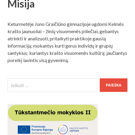
Misija
Keturmetėje Jono Graičiūno gimnazijoje ugdomi Kelmės
krašto jaunuoliai – žinių visuomenės piliečiai, gebantys
atrinkti ir analizuoti, pritaikyti praktikoje gausią
informaciją; mokantys kurti gerus individų ir grupių
santykius; kuriantys krašto visuomenės kultūrą; jaučiantys
poreikį lavintis visą gyvenimą.