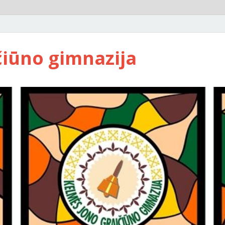
čiūno gimnazija