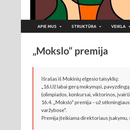
APIE MUS
STRUKTŪRA
VEIKLA
„Mokslo“ premija
Išrašas iš Mokinių elgesio taisyklių:
„16.Už labai gerą mokymąsi, pavyzdingą
(olimpiados, konkursai, viktorinos, įvairūs
16.4. „Mokslo“ premija – už sėkmingiau
varžybose“.
Premija įteikiama direktoriaus įsakymu,