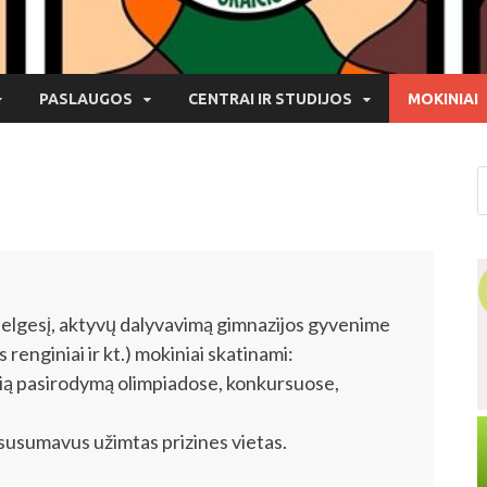
PASLAUGOS
CENTRAI IR STUDIJOS
MOKINIAI
 elgesį, aktyvų dalyvavimą gimnazijos gyvenime
 renginiai ir kt.) mokiniai skatinami:
sią pasirodymą olimpiadose, konkursuose,
 susumavus užimtas prizines vietas.