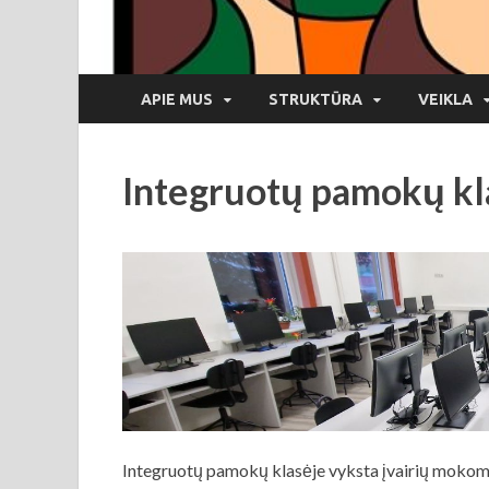
APIE MUS
STRUKTŪRA
VEIKLA
Integruotų pamokų kl
Integruotų pamokų klasėje vyksta įvairių mokomų