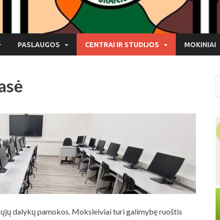
PASLAUGOS
CENTRAI IR STUDIJOS
MOKINIAI
asė
jų dalykų pamokos. Moksleiviai turi galimybę ruoštis