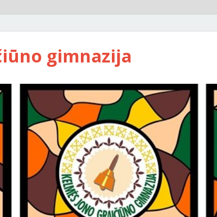
čiūno gimnazija