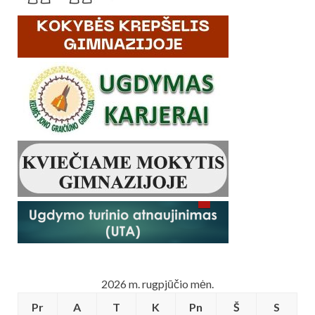
2026 m. rugpjūčio mėn.
Pr
A
T
K
Pn
Š
S