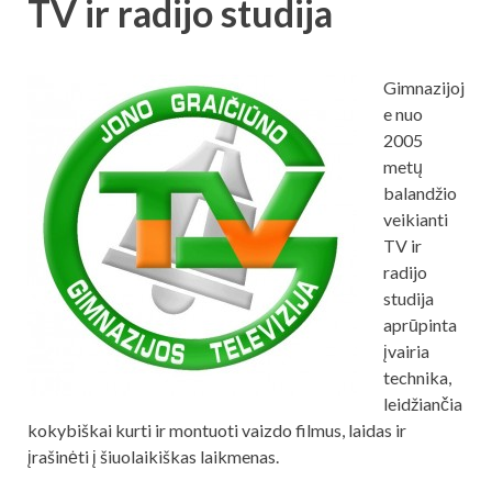
TV ir radijo studija
Gimnazijoj
e nuo
2005
metų
balandžio
veikianti
TV ir
radijo
studija
aprūpinta
įvairia
technika,
leidžiančia
kokybiškai kurti ir montuoti vaizdo filmus, laidas ir
įrašinėti į šiuolaikiškas laikmenas.