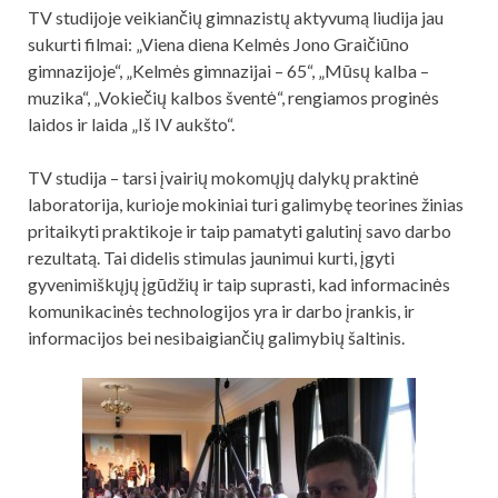
TV studijoje veikiančių gimnazistų aktyvumą liudija jau
sukurti filmai: „Viena diena Kelmės Jono Graičiūno
gimnazijoje“, „Kelmės gimnazijai – 65“, „Mūsų kalba –
muzika“, „Vokiečių kalbos šventė“, rengiamos proginės
laidos ir laida „Iš IV aukšto“.
TV studija – tarsi įvairių mokomųjų dalykų praktinė
laboratorija, kurioje mokiniai turi galimybę teorines žinias
pritaikyti praktikoje ir taip pamatyti galutinį savo darbo
rezultatą. Tai didelis stimulas jaunimui kurti, įgyti
gyvenimiškųjų įgūdžių ir taip suprasti, kad informacinės
komunikacinės technologijos yra ir darbo įrankis, ir
informacijos bei nesibaigiančių galimybių šaltinis.