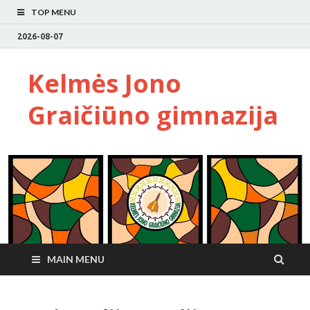
TOP MENU
2026-08-07
Kelmės Jono
Graičiūno gimnazija
MAIN MENU