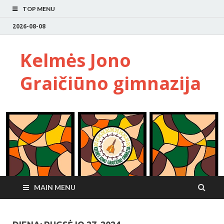
TOP MENU
2026-08-08
Kelmės Jono
Graičiūno gimnazija
MAIN MENU