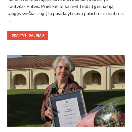
Tautvilas Putvis. Prieš keliolika metų mūsų gimnaziją
baigęs svečias sugrįžo pasidalyti savo patirtimi ir mintimis
…
SKAITYTI DAUGIAU