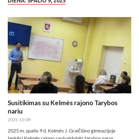
DIENA: SPALIO 9, 2025
Susitikimas su Kelmės rajono Tarybos
nariu
2025-10-09
2025 m. spalio 9 d. Kelmės J. Graičiūno gimnazijoje
lankėsi Kelmės rajono savivaldybės tarybos narys