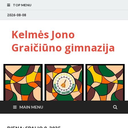
TOP MENU
2026-08-08
Kelmės Jono
Graičiūno gimnazija
MAIN MENU