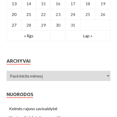
13
14
15
16
17
18
19
20
21
22
23
24
25
26
27
28
29
30
31
« Rgs
Lap »
ARCHYVAI
NUORODOS
Kelmės rajono savivaldybė