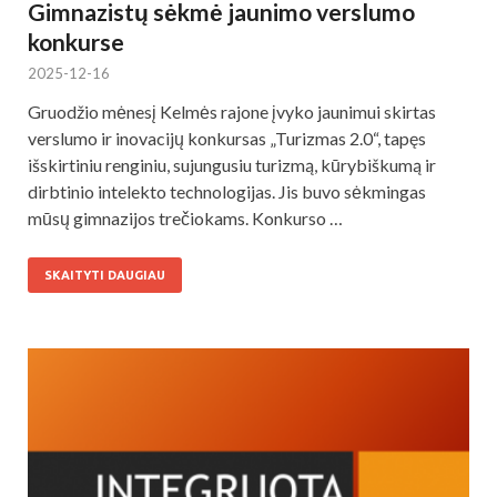
Gimnazistų sėkmė jaunimo verslumo
konkurse
2025-12-16
Gruodžio mėnesį Kelmės rajone įvyko jaunimui skirtas
verslumo ir inovacijų konkursas „Turizmas 2.0“, tapęs
išskirtiniu renginiu, sujungusiu turizmą, kūrybiškumą ir
dirbtinio intelekto technologijas. Jis buvo sėkmingas
mūsų gimnazijos trečiokams. Konkurso …
SKAITYTI DAUGIAU