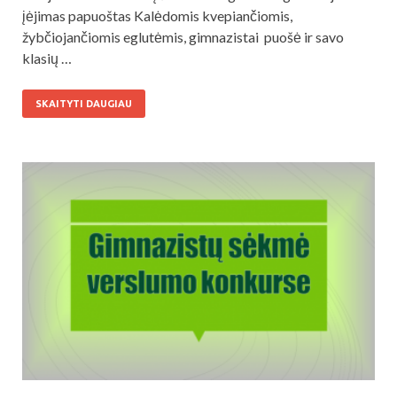
įėjimas papuoštas Kalėdomis kvepiančiomis,
žybčiojančiomis eglutėmis, gimnazistai puošė ir savo
klasių …
SKAITYTI DAUGIAU