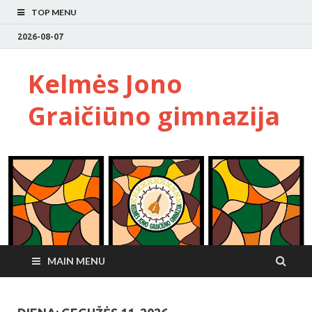
TOP MENU
2026-08-07
Kelmės Jono
Graičiūno gimnazija
MAIN MENU