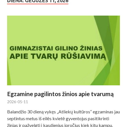
DIENA: GEGUŽĖS 11, 2026
Egzamine pagilintos žinios apie tvarumą
2026-05-11
Balandžio 30 dieną vykęs „Atliekų kultūros“ egzaminas jau
septintus metus iš eilės kvietė gyventojus pasitikrinti
žinias ir pažvelgti į kasdienius įpročius kiek kitu kampu.