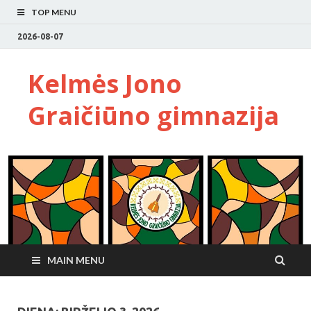
TOP MENU
2026-08-07
Kelmės Jono
Graičiūno gimnazija
MAIN MENU