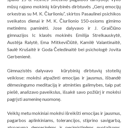
mūsų rajono mokinių kūrybinės dirbtuvės „Gerų emocijų
orkestras su M. K. Čiurlioniu“, skirtos Pasaulinei psichikos
sveikatos dienai ir M. K. Čiurlionio 150-osioms gimimo
metinėms paminėti. Jose dalyvavo ir J. Graičiūno
gimnazijos Ic klasės mokinės Emilija Strelkauskytė,
Austėja Ralytė, Ema Mitkevičiūtė, Kamilė Valantinaitė,
Saulė Krušaitė ir Goda Čeledinaitė bei psichologė Jovita
Gerbenienė.
Gimnazistės dalyvavo kūrybinių dirbtuvių stotelių
veiklose: mokėsi atpažinti emocijas ir jausmus, išbandė
dėmesingumo meditaciją ir atminties galimybes, taip pat
piešė, analizavo paveikslus, išsakė savo požiūrį ir mokėsi
pagrįsti asmeninę nuomonę.
Veiklų metu mokiniai mokėsi išreikšti emocijas ir jausmus,
pagarbos aplinkiniams, tolerancijos, stiprino savigarbą,
atsparumą depresinėms ir pesimistinėms nuotaikoms,