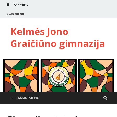
TOP MENU
2026-08-08
Kelmės Jono
Graičiūno gimnazija
MAIN MENU