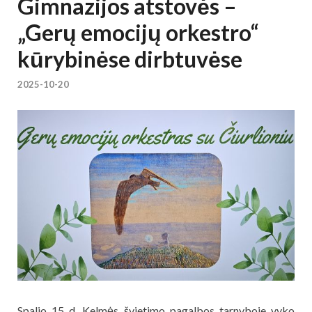
Gimnazijos atstovės –
„Gerų emocijų orkestro“
kūrybinėse dirbtuvėse
2025-10-20
Spalio 15 d. Kelmės švietimo pagalbos tarnyboje vyko