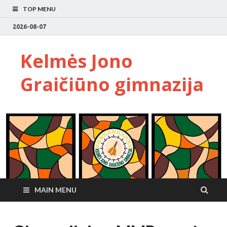
TOP MENU
2026-08-07
Kelmės Jono
Graičiūno gimnazija
MAIN MENU