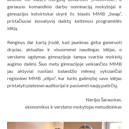
geriausio komandinio darbo nominaciją mokytojai ir
gimnazijos ketvirtokai skyrė IIc klasės MMB „Swap“,
pristačiusiai inovatyvią daiktų keitimosi programėlės
idėją.
Renginys dar kartą įrodė, kad jaunimas geba generuoti
drąsias, aktualias ir visuomenei naudingas idėjas, o
verslumo ugdymas gimnazijoje tampa svarbia mokinių
augimo dalimi. Šiuo metu gimnazijoje veikiančios MMB
jau aktyviai ruošiasi balandžio mėnesį vyksiančiai
regioninei MMB „eXpo“, kur turės galimybę savo idėjas
pristatyti platesnei auditorijai ir pasisemti naujų patirčių.
Nerijus Šarauskas,
ekonomikos ir verslumo mokytojas metodininkas