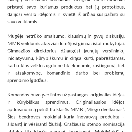
pristatė savo kuriamus produktus bei jų prototipus,
dalijosi verslo idėjomis ir kvietė iš arčiau susipažinti su
savo veiklomis.
Mugėje netrūko smalsumo, klausimų ir gyvų diskusijų.
MMB veiklomis aktyviai domėjosi gimnazistai, mokytojai.
Gimnazijos direktorius džiaugėsi jaunųjų verslininkų
iniciatyvumu, kūrybiškumu ir drąsa kurti, pabrėždamas,
kad tokios veiklos ugdo ne tik ekonominį raštingumą, bet
ir atsakomybę, komandinio darbo bei problemų
sprendimo įgūdžius.
Komandos buvo įvertintos už pastangas, originalias idėjas
ir kūrybiškus sprendimus. Originaliausios idėjos
apdovanojimą pelnė IIa klasės MMB „Miego dvelksmas“.
Šios bendrovės mokiniai kuria inovatyvų produktą –
šildantį ir vėsinantį čiužinį. Gražiausio stendo nominacija
atiteko IIb klasės merginų bendrovei „MokiMoki“, o