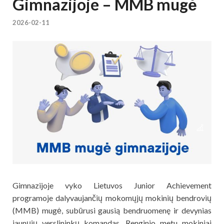
Gimnazijoje – MMB mugė
2026-02-11
Gimnazijoje vyko Lietuvos Junior Achievement
programoje dalyvaujančių mokomųjų mokinių bendrovių
(MMB) mugė, subūrusi gausią bendruomenę ir devynias
jaunųjų verslininkų komandas. Renginio metu mokiniai