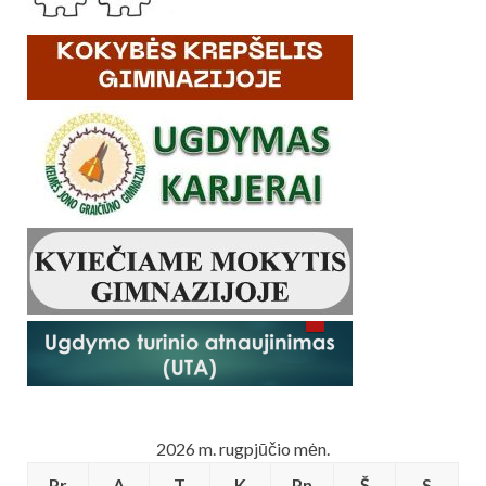
2026 m. rugpjūčio mėn.
Pr
A
T
K
Pn
Š
S