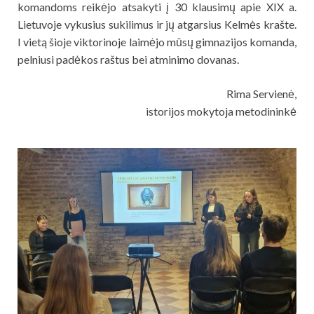
komandoms reikėjo atsakyti į 30 klausimų apie XIX a.
Lietuvoje vykusius sukilimus ir jų atgarsius Kelmės krašte.
I vietą šioje viktorinoje laimėjo mūsų gimnazijos komanda,
pelniusi padėkos raštus bei atminimo dovanas.
Rima Servienė,
istorijos mokytoja metodininkė