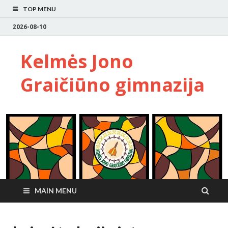
TOP MENU
2026-08-10
Kelmės Jono
Graičiūno gimnazija
MAIN MENU