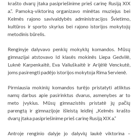
krašto dvarų įtaka pasipriešinime prieš carinę Rusiją XIX
a.“. Pamoką-viktoriną organizavo minėtas muziejus bei
Kelmės rajono savivaldybės administracijos Švietimo,
kultūros ir sporto skyrius bei rajono istorijos mokytojų
metodinis būrelis.
Renginyje dalyvavo penkių mokyklų komandos. Mūsų
gimnazijai atstovavo Id klasės mokinės Liepa Gedvilė,
Luknė Karpenkaitė, Eva Valiuškaitė ir Arijėlė Venckutė,
joms pasirengti padėjo istorijos mokytoja Rima Servienė.
Pirmiausia mokinių komandos turėjo pristatyti atliktus
namų darbus apie pasirinktus dvarus, asmenybes ar to
meto įvykius. Mūsų gimnazistės pristatė jų pačių
parengtą ir gimnazijoje išleistą leidinį ,,Kelmės krašto
dvarų įtaka pasipriešinime prieš carinę Rusiją XIX a.“
Antroje renginio dalyje jo dalyvių laukė viktorina –