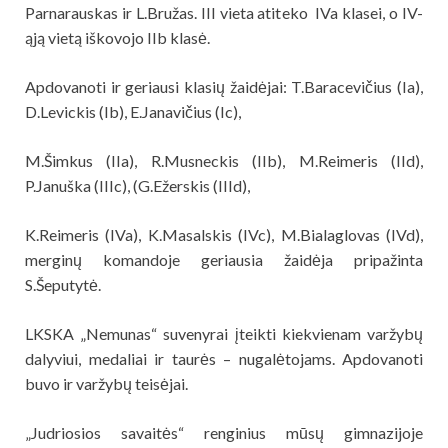
Parnarauskas ir L.Bružas. III vieta atiteko IVa klasei, o IV-
ąją vietą iškovojo IIb klasė.
Apdovanoti ir geriausi klasių žaidėjai: T.Baracevičius (Ia),
D.Levickis (Ib), E.Janavičius (Ic),
M.Šimkus (IIa), R.Musneckis (IIb), M.Reimeris (IId),
P.Januška (IIIc), (G.Ežerskis (IIId),
K.Reimeris (IVa), K.Masalskis (IVc), M.Bialaglovas (IVd),
merginų komandoje geriausia žaidėja pripažinta
S.Šeputytė.
LKSKA „Nemunas“ suvenyrai įteikti kiekvienam varžybų
dalyviui, medaliai ir taurės – nugalėtojams. Apdovanoti
buvo ir varžybų teisėjai.
„Judriosios savaitės“ renginius mūsų gimnazijoje