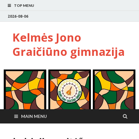
TOP MENU
2026-08-06
Kelmės Jono
Graičiūno gimnazija
MAIN MENU