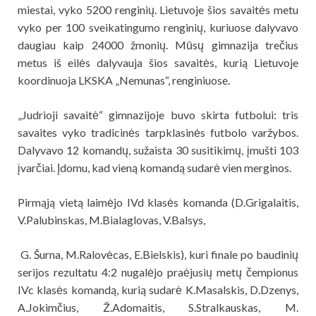
miestai, vyko 5200 renginių. Lietuvoje šios savaitės metu
vyko per 100 sveikatingumo renginių, kuriuose dalyvavo
daugiau kaip 24000 žmonių. Mūsų gimnazija trečius
metus iš eilės dalyvauja šios savaitės, kurią Lietuvoje
koordinuoja LKSKA „Nemunas“, renginiuose.
„Judrioji savaitė“ gimnazijoje buvo skirta futbolui: tris
savaites vyko tradicinės tarpklasinės futbolo varžybos.
Dalyvavo 12 komandų, sužaista 30 susitikimų, įmušti 103
įvarčiai. Įdomu, kad vieną komandą sudarė vien merginos.
Pirmąją vietą laimėjo IVd klasės komanda (D.Grigalaitis,
V.Palubinskas, M.Bialaglovas, V.Balsys,
G. Šurna, M.Ralovėcas, E.Bielskis), kuri finale po baudinių
serijos rezultatu 4:2 nugalėjo praėjusių metų čempionus
IVc klasės komandą, kurią sudarė K.Masalskis, D.Dzenys,
A.Jokimčius, Ž.Adomaitis, S.Stralkauskas, M.