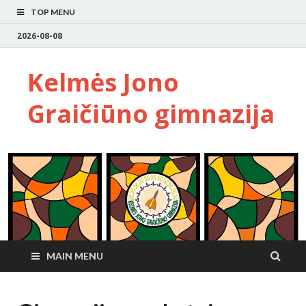
TOP MENU
2026-08-08
Kelmės Jono
Graičiūno gimnazija
MAIN MENU