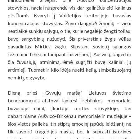
stovyklos, naciai nusprendė vis dar galinčius eiti kalinius
pėsčiomis išvaryti į Vokietijos teritorijoje buvusias
koncentracijos stovyklas. Žuvo daugybė žmonių – vieni
neatlaikė sunkių sąlygų, o tie, kurie negalėjo žengti toliau,
buvo sargybinių nužudyti. Šis priverstinis žygis vėliau
pavadintas Mirties žygiu. Silpstant sovietų sąjungos
režimui ir Lenkijai tampant laisvesnei, į Aušvicą, pagerbti
čia žuvusiųjų atminimą, ėmė sugrįžti buvę kaliniai, jų
artimieji. Tuomet ir kilo idėja nueiti kelią, simbolizuojantį
ne mirtį, o gyvybę.
Dieną prieš „Gyvųjų maršą“ Lietuvos švietimo
bendruomenės atstovai lankėsi Treblinkos memoriale,
buvusioje nacių įkurtoje mirties stovykloje, bei
dabartiniame Aušvico-Birkenau memoriale ir muziejuje –
šios vietos palieka itin stiprų emocinį įspūdį, leidžiantį ne
tik suvokti tragedijos mastą, bet ir suprasti istorinės