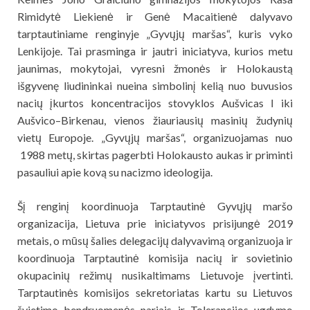
Rimidytė Liekienė ir Genė Macaitienė dalyvavo
tarptautiniame renginyje „Gyvųjų maršas“, kuris vyko
Lenkijoje. Tai prasminga ir jautri iniciatyva, kurios metu
jaunimas, mokytojai, vyresni žmonės ir Holokaustą
išgyvenę liudininkai nueina simbolinį kelią nuo buvusios
nacių įkurtos koncentracijos stovyklos Aušvicas I iki
Aušvico–Birkenau, vienos žiauriausių masinių žudynių
vietų Europoje. „Gyvųjų maršas“, organizuojamas nuo
1988 metų, skirtas pagerbti Holokausto aukas ir priminti
pasauliui apie kovą su nacizmo ideologija.
Šį renginį koordinuoja Tarptautinė Gyvųjų maršo
organizacija, Lietuva prie iniciatyvos prisijungė 2019
metais, o mūsų šalies delegacijų dalyvavimą organizuoja ir
koordinuoja Tarptautinė komisija nacių ir sovietinio
okupacinių režimų nusikaltimams Lietuvoje įvertinti.
Tarptautinės komisijos sekretoriatas kartu su Lietuvos
švietimo bendruomenės nariais ir Tolerancijos ugdymo