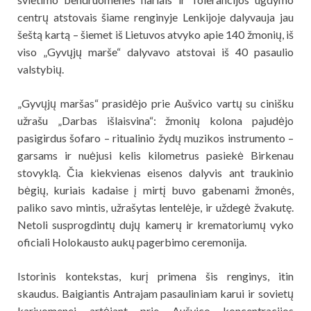
centrų atstovais šiame renginyje Lenkijoje dalyvauja jau
šeštą kartą – šiemet iš Lietuvos atvyko apie 140 žmonių, iš
viso „Gyvųjų marše“ dalyvavo atstovai iš 40 pasaulio
valstybių.
„Gyvųjų maršas“ prasidėjo prie Aušvico vartų su cinišku
užrašu „Darbas išlaisvina“: žmonių kolona pajudėjo
pasigirdus šofaro – ritualinio žydų muzikos instrumento –
garsams ir nuėjusi kelis kilometrus pasiekė Birkenau
stovyklą. Čia kiekvienas eisenos dalyvis ant traukinio
bėgių, kuriais kadaise į mirtį buvo gabenami žmonės,
paliko savo mintis, užrašytas lentelėje, ir uždegė žvakutę.
Netoli susprogdintų dujų kamerų ir krematoriumų vyko
oficiali Holokausto aukų pagerbimo ceremonija.
Istorinis kontekstas, kurį primena šis renginys, itin
skaudus. Baigiantis Antrajam pasauliniam karui ir sovietų
kariuomenei artėjant prie Aušvico koncentracijos