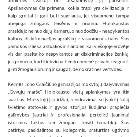
atminties svarbą bei atsakomybę ją puoselėti.
Apsilankymas čia primena, kokia trapi yra civilizacija ir
kaip greitai ji gali būti sugriauta, jei visuomenė tampa
abejinga žmogaus teisėms ir orumui. Holokaustas
prasidėjo ne nuo dujų kamerų, o nuo žodžių – neapykantos
kalbos, diskriminacijos apraiškų ir visuomenės tylos. Šios
pamokos išlieka aktualios ir šiandien, kai viešojoje erdvėje
vis dar pasitaiko neapykantos ar diskriminacijos ženklų,
jos primena, kad kiekviena bendruomenė privalo reaguoti,
ginti žmogaus orumą ir saugoti demokratines vertybes.
Kelmės Jono Graičiūno gimnazijos mokytojų dalyvavimas
„Gyvųjų marše“, Holokausto vietų aplankymas yra itin
svarbus. Mokytojų įspūdžiai, bendravimas su įvairių šalių
švietimo atstovais ir gyvos istorijos liudijimai praplečia
galimybes jautriai ir profesionaliai perteikti jaunimui
istorinius faktus bei žmogaus teisių tematiką. Šios
patirtys, pasidalintos su kolegomis, praturtins ugdymo