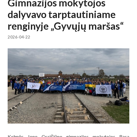
Gimnazijos mokytojos
dalyvavo tarptautiniame
renginyje „Gyvųjų maršas“
2026-04-22
Kelmės Jono Graičiūno gimnazijos mokytojos Rasa