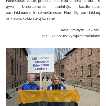
Holokausto vietos primena, kad istorija nėra nutolusi. Ji
gyva bendruomenės atmintyje, kasdieniuose
pasirinkimuose ir sprendimuose. Nuo šių pasirinkimų
priklauso, kokią ateitį kursime.
Rasa Rimidytė-Liekienė,
anglų kalbos mokytoja metodininkė